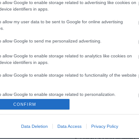
o allow Google to enable storage related to advertising like cookies on
Guide pratique
Histoires inspirantes
evice identifiers in apps.
Hydratation
Impact de la nutrition
o allow my user data to be sent to Google for online advertising
Impact environnemental
s.
Ingrédients écologiques
Innovations optiques
to allow Google to send me personalized advertising.
Installation de bureau
Interviews d'experts
Lumière artificielle
o allow Google to enable storage related to analytics like cookies on
Lumière bleue
evice identifiers in apps.
Lunettes anti-lumière bleue
Myopie
o allow Google to enable storage related to functionality of the website
Mythes courants
Non classé
Nutriments essentiels
Nutrition
o allow Google to enable storage related to personalization.
Partage de bonnes pratiques
Pause oculaire
CONFIRM
o allow Google to enable storage related to security, including
Pollution
Pollution et vision
cation functionality and fraud prevention, and other user protection.
Préserver sa vue naturellemen
Prévention
Data Deletion
Data Access
Privacy Policy
Protection des yeux
Protéger ses yeux au naturel