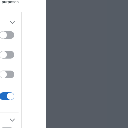
ed purposes
fants