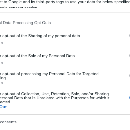
 to Google and its third-party tags to use your data for below specifi
ogle consent section.
Catégories
l Data Processing Opt Outs
Activités en plein air
Aide à l'ergonomie
Alimentation
o opt-out of the Sharing of my personal data.
Alimentation et lentilles
In
Améliorer l'espace de travail
Bien-être
Échanges communautaires
o opt-out of the Sale of my Personal Data.
Écologie
In
Écran et posture
Écrans
to opt-out of processing my Personal Data for Targeted
Écrans adaptés
ing.
Éducation
In
Éducation visuelle pour les en
Ergonomie
o opt-out of Collection, Use, Retention, Sale, and/or Sharing
Examens de la vue
ersonal Data that Is Unrelated with the Purposes for which it
Exemples d'exercices
lected.
Out
Exercice oculaire
Expériences partagées
Fatigue visuelle
consents
Fiches pratiques
Gestes quotidiens