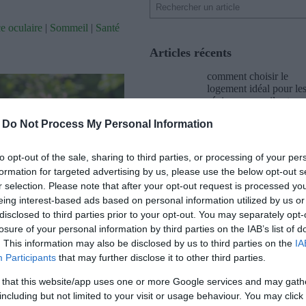
Rechercher
e oculaire
|
Sommeil
|
Santé
Articles récents
comment choisir le
logement idéal pour le
séniors : conseils et
solutions
-
Do Not Process My Personal Information
Comment Obtenir un
Regard Pétillant et Ra
to opt-out of the sale, sharing to third parties, or processing of your per
au Quotidien
formation for targeted advertising by us, please use the below opt-out s
Éclairez votre regard :
r selection. Please note that after your opt-out request is processed y
astuces pour des yeux
eing interest-based ads based on personal information utilized by us or
brillants
disclosed to third parties prior to your opt-out. You may separately opt-
Reposez vos yeux en t
losure of your personal information by third parties on the IAB’s list of
minutes : des techniqu
. This information may also be disclosed by us to third parties on the
IA
simples et efficaces
Participants
that may further disclose it to other third parties.
Ne cassez pas vos lune
turels contre la fatigue
 that this website/app uses one or more Google services and may gath
cet été : conseils prati
rer une routine efficace pour
including but not limited to your visit or usage behaviour. You may click 
pour les protéger