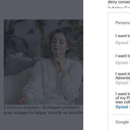
deny consent
in below Go
Persona
I want t
Opted 
I want t
Opted 
I want 
Advertis
Opted 
I want t
of my P
was col
Opted 
Exercices oculaires : techniques pratiques
pour soulager la fatigue visuelle au quotidien
Google 