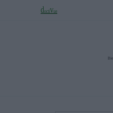
d
v
o
c
t
i
u
e
Bie