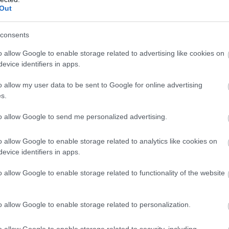
Out
 efficaces.
consents
o allow Google to enable storage related to advertising like cookies on
evice identifiers in apps.
o allow my user data to be sent to Google for online advertising
les muscles orbitaires et calme l’esprit.
s.
to allow Google to send me personalized advertising.
être) toutes les 20 minutes.
o allow Google to enable storage related to analytics like cookies on
n et épargne vos yeux de la focale
evice identifiers in apps.
o allow Google to enable storage related to functionality of the website
u regard favorise non seulement la
o allow Google to enable storage related to personalization.
 à gauche, en haut puis en bas, sans
o allow Google to enable storage related to security, including