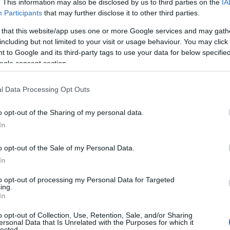
. This information may also be disclosed by us to third parties on the
IA
Participants
that may further disclose it to other third parties.
 that this website/app uses one or more Google services and may gath
including but not limited to your visit or usage behaviour. You may click 
 to Google and its third-party tags to use your data for below specifi
olffsohn (2018), elle peut entraîner :
ogle consent section.
l Data Processing Opt Outs
o opt-out of the Sharing of my personal data.
chemin vers le bien-être visuel.
In
o opt-out of the Sale of my Personal Data.
gie oculaire et l’adaptation des pratiques
In
puiser si on sollicite trop le même angle
to opt-out of processing my Personal Data for Targeted
ing.
sions, favorisant un retour rapide au
In
o opt-out of Collection, Use, Retention, Sale, and/or Sharing
022) est capital : adaptez toujours vos
ersonal Data that Is Unrelated with the Purposes for which it
tez, personnalisez.
lected.