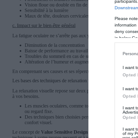
participants
Vision floue ou double en fin de journée
Downstream 
Sensibilité à la lumière
Maux de tête, douleurs cervicales
Please note
information 
c. Impact sur le bien-être général
deny consent
La fatigue oculaire ne s’arrête pas aux yeux. Selon Sheppard & W
in below Go
Diminution de la concentration
Baisse de performance au travail ou à l’étude
Persona
Troubles du sommeil en cas de surexposition aux écrans
Altération de l’humeur et augmentation du stress
I want t
En comprenant ses causes et ses répercussions, vous êtes déjà en 
Opted 
Les bases des techniques de relaxation visuelle
I want t
La relaxation visuelle repose sur deux piliers solides : la physiolo
Opted 
à vos besoins.
Les muscles oculaires, comme tous les muscles, peuvent s’é
I want 
ou regard fixe.
Advertis
Des techniques bien choisies permettent de relâcher ces ten
Opted 
confort visuel.
I want t
Le concept de
Value Sensitive Design
abordé par Smits et al. (2
of my P
techniques à votre propre ressenti et à vos habitudes. Testez, ajus
was col