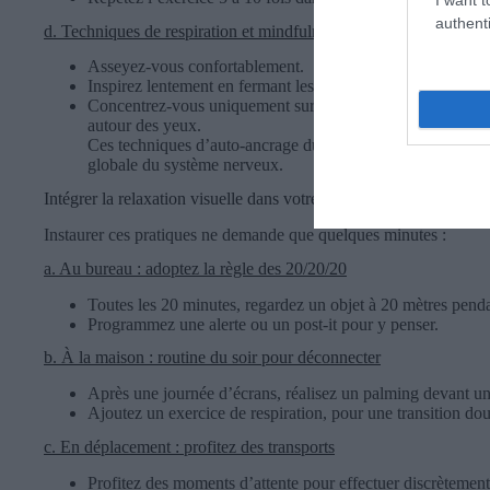
authenti
d. Techniques de respiration et mindfulness pour les yeux
Asseyez-vous confortablement.
Inspirez lentement en fermant les yeux, sentez les globes o
Concentrez-vous uniquement sur la sensation de relâcheme
autour des yeux.
Ces techniques d’auto-ancrage du regard, inspirées de la pl
globale du système nerveux.
Intégrer la relaxation visuelle dans votre routine quotidienne
Instaurer ces pratiques ne demande que quelques minutes :
a. Au bureau : adoptez la règle des 20/20/20
Toutes les 20 minutes, regardez un objet à 20 mètres pend
Programmez une alerte ou un post-it pour y penser.
b. À la maison : routine du soir pour déconnecter
Après une journée d’écrans, réalisez un palming devant un
Ajoutez un exercice de respiration, pour une transition do
c. En déplacement : profitez des transports
Profitez des moments d’attente pour effectuer discrètemen