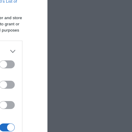
B’s List of
er and store
to grant or
ed purposes