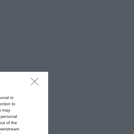
sonal or
ection to
ou may
 personal
out of the
 downstream