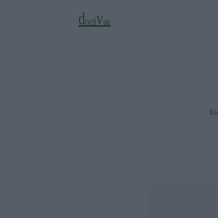
d
v
o
c
t
i
u
e
Bi