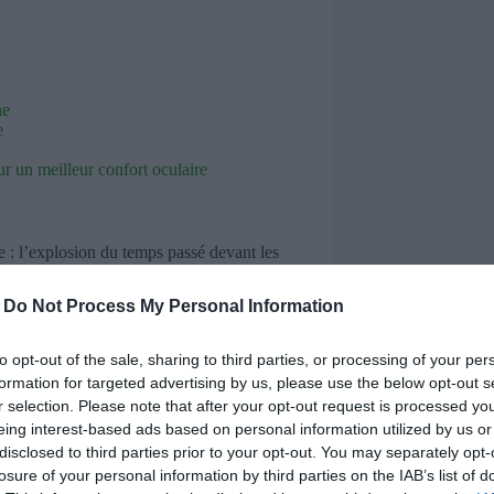
ne
e
ur un meilleur confort oculaire
e : l’explosion du temps passé devant les
que de pauses visuelles, et la
-
Do Not Process My Personal Information
to opt-out of the sale, sharing to third parties, or processing of your per
formation for targeted advertising by us, please use the below opt-out s
r selection. Please note that after your opt-out request is processed y
eing interest-based ads based on personal information utilized by us or
disclosed to third parties prior to your opt-out. You may separately opt-
losure of your personal information by third parties on the IAB’s list of