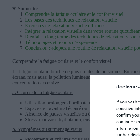
Sommaire
Comprendre la fatigue oculaire et le confort visuel
Les bases des techniques de relaxation visuelle
Exercices de relaxation visuelle efficaces
Intégrer la relaxation visuelle dans votre routine quotidien
Bienfaits à long terme des techniques de relaxation visuell
Témoignages et retours d’expérience
Conclusion : adoptez une routine de relaxation visuelle po
Comprendre la fatigue oculaire et le confort visuel
La fatigue oculaire touche de plus en plus de personnes. En caus
écrans, mais aussi la pollution lumineuse, la climatisation, le man
concentration excessive.
doctivue 
a. Causes de la fatigue oculaire
If you wish 
Utilisation prolongée d’ordinateurs, smartphones, tablettes
Espace de travail mal éclairé ou lumière bleue excessive
sensitive in
Absence de pauses visuelles ou de clignement naturel
confirm you
Stress, mauvaise hydratation, environnement sec
continue se
information 
b. Symptômes du surmenage visuel
further disc
Picotements et brûlures oculaires