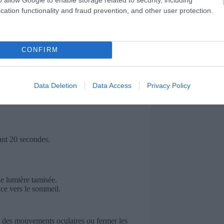
cation functionality and fraud prevention, and other user protection.
culaires se détendre.
nt dans vos paupières et les muscles
CONFIRM
eine conscience, favorisent la détente
Data Deletion
Data Access
Privacy Policy
ant 20 secondes.
e lumière tamisée.
uce vers le sommeil.
t des mouvements oculaires ou fermer les