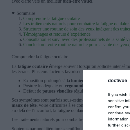
avec clarté vers un meilleur
bien-être visuel
.
Sommaire
Comprendre la fatigue oculaire
Les traitements naturels pour combattre la fatigue oculaire
Structurer une routine de soin des yeux intégrant des trait
Témoignages et retours d’expérience
Consultation et suivi avec des professionnels de la santé vi
Conclusion : votre routine naturelle pour la santé des ye
Comprendre la fatigue oculaire
La
fatigue oculaire
émerge souvent lorsqu’on sollicite intensémen
les écrans. Plusieurs facteurs favorisent ce trouble :
doctivue 
Exposition prolongée à la
lumière bleue
des écrans.
Posture inadéquate ou
ergonomie défaillante
au travail.
Défaut de
pauses visuelles
régulières.
If you wish 
Ses symptômes sont parfois sous-estimés :
picotements
, yeux se
sensitive in
maux de tête
, voire difficultés à se concentrer. Ressentir ces sign
confirm you
au-delà de l’inconfort, la fatigue oculaire chronique fragilise du
continue se
information 
Les traitements naturels pour combattre la fatigue oculaire
further disc
Soutenus par une littérature scientifique sérieuse, les traitement