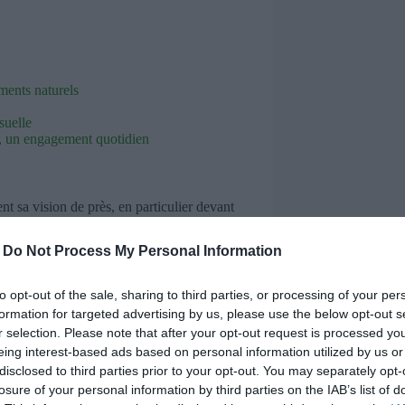
ements naturels
suelle
ux, un engagement quotidien
t sa vision de près, en particulier devant
-
Do Not Process My Personal Information
to opt-out of the sale, sharing to third parties, or processing of your per
cs, vision trouble, sensation de lourdeur,
formation for targeted advertising by us, please use the below opt-out s
es doit inciter à revoir ses habitudes, car,
r selection. Please note that after your opt-out request is processed y
rablement la
vue
.
eing interest-based ads based on personal information utilized by us or
disclosed to third parties prior to your opt-out. You may separately opt-
losure of your personal information by third parties on the IAB’s list of
s naturels s’intègrent harmonieusement à