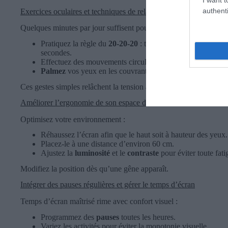
authenti
Exercices oculaires et techniques de relaxation
Quelques minutes par jour suffisent pour détendre les muscles ocul
Pratiquez la règle du
20-20-20
: toutes les 20 minutes, fix
secondes.
Effectuez des mouvements circulaires avec les yeux pour a
Palmez
vos yeux en les couvrant chaleureusement avec le
Ces gestes simples relâchent la tension accumulée.
Améliorer l’ergonomie de son espace de travail
Optimisez votre environnement :
Réhaussez l’écran afin que le haut soit à hauteur des yeux.
Placez-le à une distance d’environ 60 cm.
Ajustez la
luminosité
et le
contraste
pour éviter toute fati
Modifiez la position dès qu’une gêne apparaît.
Intégrer des pauses régulières et gérer le temps d’écran
Temps d’écran maîtrisé rime avec confort visuel :
Programmez des
pauses
toutes les heures.
Variez les activités pour éviter la monotonie visuelle.