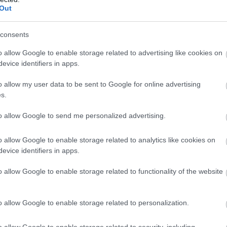
xydante
.
Out
consents
inards).
o allow Google to enable storage related to advertising like cookies on
evice identifiers in apps.
s yeux de l’intérieur.
o allow my user data to be sent to Google for online advertising
s.
lle, s’avèrent utiles pour atténuer la
e Traditional Medicine and Modern
to allow Google to send me personalized advertising.
naturels validés :
les tissus oculaires du stress.
o allow Google to enable storage related to analytics like cookies on
 compresse tiède sur les paupières.
evice identifiers in apps.
iveau de la rétine.
o allow Google to enable storage related to functionality of the website
rofessionnel de santé visuelle pour une
naturels
o allow Google to enable storage related to personalization.
ents naturels. Voici un guide concret à
o allow Google to enable storage related to security, including