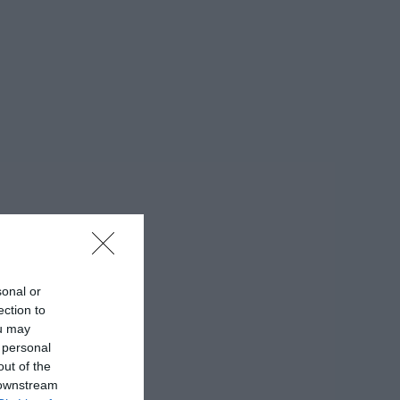
sonal or
ection to
ou may
 personal
out of the
 downstream