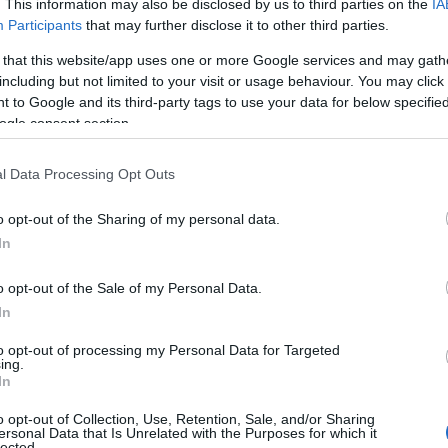
. This information may also be disclosed by us to third parties on the
IA
s par des études récentes.
Participants
that may further disclose it to other third parties.
 that this website/app uses one or more Google services and may gath
la fatigue oculaire. Selon l’étude de Wu
including but not limited to your visit or usage behaviour. You may click 
l Daylighting System in Office Space
),
 to Google and its third-party tags to use your data for below specifi
ge qui imite la lumière du jour – réduit
ogle consent section.
 au travail.
l Data Processing Opt Outs
irectionnelle, pour limiter les reflets.
ne lampe de bureau à spectre complet.
o opt-out of the Sharing of my personal data.
journée afin de maintenir un contraste
In
teuse, protège vos yeux au quotidien.
o opt-out of the Sale of my Personal Data.
In
n
anthocyanines
, occupent une place de
to opt-out of processing my Personal Data for Targeted
elmina Kalt (
Recent Research on the
ing.
tré que la consommation régulière de
In
o opt-out of Collection, Use, Retention, Sale, and/or Sharing
ersonal Data that Is Unrelated with the Purposes for which it
atif
.
lected.