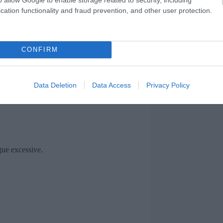
cation functionality and fraud prevention, and other user protection.
aires et stimuler la circulation :
ez un point à 20 mètres pendant 20
CONFIRM
ssouplir les muscles.
s paumes pendant 1 à 2 minutes.
Data Deletion
Data Access
Privacy Policy
gue excessive.