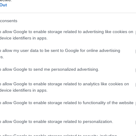
Out
consents
o allow Google to enable storage related to advertising like cookies on
evice identifiers in apps.
Objectif santé visuelle
o allow my user data to be sent to Google for online advertising
s.
Réduire la fatigue oculaire
to allow Google to send me personalized advertising.
Minimiser l’éblouissement
o allow Google to enable storage related to analytics like cookies on
Limiter le syndrome de vision
evice identifiers in apps.
Éviter l’accommodation
o allow Google to enable storage related to functionality of the website
excessive
Prévenir tensions cervicales et
o allow Google to enable storage related to personalization.
oculaires
o allow Google to enable storage related to security, including