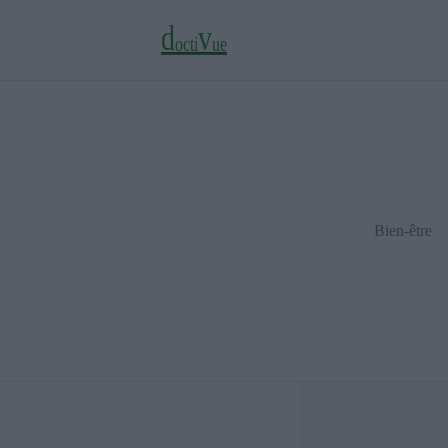
d
v
o
c
t
i
u
e
Bien-être