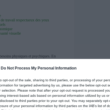
e
de travail respectueux des yeux
uels
onomique
santé visuelle
 besoins physiques et psychiques. En
 Akinbinu et Mashalla (2014) ont détaillé
 Syndrome, ou CVS), phénomène qui
-
Do Not Process My Personal Information
 regroupe divers symptômes :
to opt-out of the sale, sharing to third parties, or processing of your per
formation for targeted advertising by us, please use the below opt-out s
r selection. Please note that after your opt-out request is processed y
eing interest-based ads based on personal information utilized by us or
disclosed to third parties prior to your opt-out. You may separately opt-
ition prolongée et un manque de pauses.
losure of your personal information by third parties on the IAB’s list of
essoire pose les bases pour une