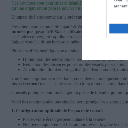
Ces principes sont confirmés et détaillés dans la revue de Gowri
authenti
qu’une organisation pensée pour la vision favorise un meilleur co
L’impact de l’ergonomie sur la prévention des troubles visuels
Des chercheurs comme Sheppard et Wolffsohn (2018) ont évalué
numérique
: jusqu’à
50%
des utilisateurs d’écrans présentent
les études convergent : appliquer des principes ergonomiques adap
fatigue visuelle, de sécheresse et même de troubles musculosquel
Plusieurs effets bénéfiques se dessinent :
Diminution des interruptions liées à l’inconfort oculaire.
Réduction des absences pour troubles visuels persistants.
Amélioration du bien-être global (meilleur sommeil, moins 
Une bonne ergonomie n’est donc pas seulement une question de c
investissement
dans la santé visuelle à long terme, et aussi dans 
Conseils pratiques pour aménager un poste de travail ergonomiq
Voici des recommandations simples pour protéger vos yeux au qu
1. Configuration optimale de l’espace de travail
Placez votre écran perpendiculaire à la fenêtre.
Nettoyez régulièrement l’écran pour éviter la gêne liée à la