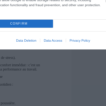
sankaran et Sheedy (2015), qui rappellent
cation functionality and fraud prevention, and other user protection.
nfort visuel et une productivité durable.
 la prévalence de la
fatigue oculaire
CONFIRM
 au moins un symptôme chaque semaine. Or,
tés réduit significativement le risque de
ettiques associés (nuque, épaules).
Data Deletion
Data Access
Privacy Policy
de stress).
onfort immédiat : c’est un
la performance au travail.
ue
otidien :
 poussière.