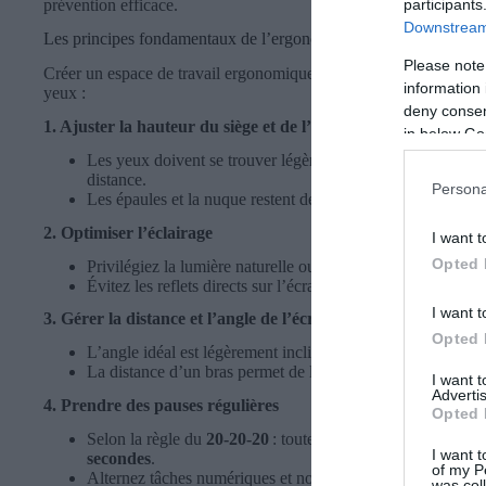
participants
prévention efficace.
Downstream 
Les principes fondamentaux de l’ergonomie pour un poste de tra
Please note
Créer un espace de travail ergonomique, c’est intégrer plusieurs l
information 
yeux :
deny consent
1. Ajuster la hauteur du siège et de l’écran
in below Go
Les yeux doivent se trouver légèrement en dessous du haut
distance.
Persona
Les épaules et la nuque restent détendues, le dos droit.
2. Optimiser l’éclairage
I want t
Opted 
Privilégiez la lumière naturelle ou un éclairage latéral doux
Évitez les reflets directs sur l’écran.
I want t
3. Gérer la distance et l’angle de l’écran
Opted 
L’angle idéal est légèrement incliné vers l’arrière, pour qu
La distance d’un bras permet de limiter l’accommodation.
I want 
Advertis
4. Prendre des pauses régulières
Opted 
Selon la règle du
20-20-20
: toutes les
20 minutes
, fixez 
I want t
secondes
.
of my P
Alternez tâches numériques et non-numériques.
was col