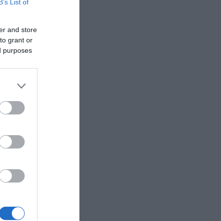
B’s List of
er and store
to grant or
ed purposes