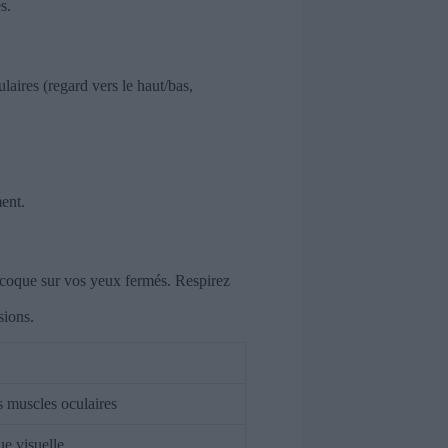
s.
laires (regard vers le haut/bas,
ment.
n coque sur vos yeux fermés. Respirez
sions.
s muscles oculaires
ue visuelle