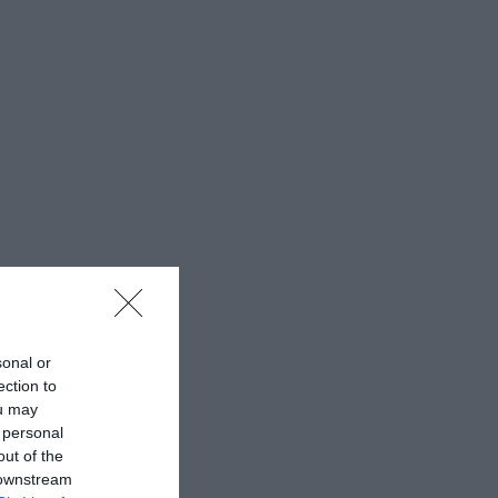
sonal or
ection to
ou may
 personal
out of the
 downstream