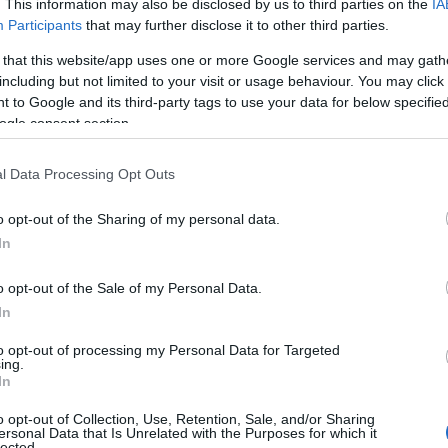
. This information may also be disclosed by us to third parties on the
IA
Participants
that may further disclose it to other third parties.
vail respectueux des yeux
 that this website/app uses one or more Google services and may gath
eviers capables d’agir sur la santé de vos
including but not limited to your visit or usage behaviour. You may click 
 to Google and its third-party tags to use your data for below specifi
ogle consent section.
 de l’écran, à environ
50-70 cm
de
l Data Processing Opt Outs
o opt-out of the Sharing of my personal data.
In
.
o opt-out of the Sale of my Personal Data.
In
e le regard soit baissé d’environ
15-20°
.
to opt-out of processing my Personal Data for Targeted
ing.
In
un objet à
20 pieds (6 mètres)
pendant
20
o opt-out of Collection, Use, Retention, Sale, and/or Sharing
ersonal Data that Is Unrelated with the Purposes for which it
lected.