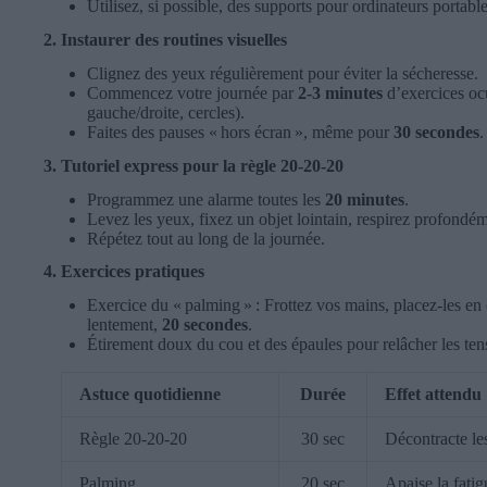
Utilisez, si possible, des supports pour ordinateurs portable
2. Instaurer des routines visuelles
Clignez des yeux régulièrement pour éviter la sécheresse.
Commencez votre journée par
2-3 minutes
d’exercices ocu
gauche/droite, cercles).
Faites des pauses « hors écran », même pour
30 secondes
.
3. Tutoriel express pour la règle 20-20-20
Programmez une alarme toutes les
20 minutes
.
Levez les yeux, fixez un objet lointain, respirez profondé
Répétez tout au long de la journée.
4. Exercices pratiques
Exercice du « palming » : Frottez vos mains, placez-les e
lentement,
20 secondes
.
Étirement doux du cou et des épaules pour relâcher les ten
Astuce quotidienne
Durée
Effet attendu
Règle 20-20-20
30 sec
Décontracte le
Palming
20 sec
Apaise la fatig